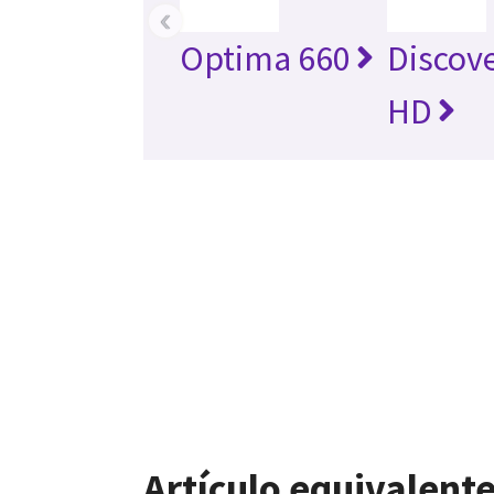
‹
Optima 660
Discov
HD
Artículo equivalente