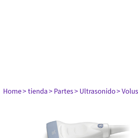
Home
> tienda
> Partes
> Ultrasonido
> Volu