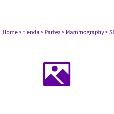
Home
> tienda
> Partes
> Mammography
> S