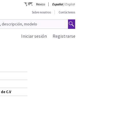
Mexico
Español
/
English
Sobre nosotros
Contáctenos
Iniciar sesión
Registrarse
 de C.V