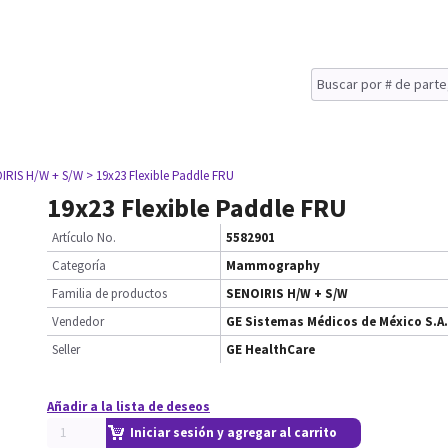
IRIS H/W + S/W
> 19x23 Flexible Paddle FRU
19x23 Flexible Paddle FRU
Artículo No.
5582901
Categoría
Mammography
Familia de productos
SENOIRIS H/W + S/W
Vendedor
GE Sistemas Médicos de México S.A.
Seller
GE HealthCare
Añadir a la lista de deseos
Iniciar sesión y agregar al carrito