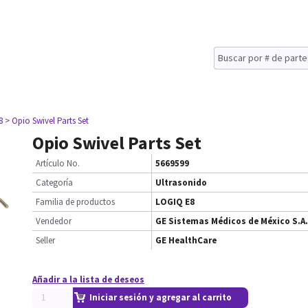
8
> Opio Swivel Parts Set
Opio Swivel Parts Set
Artículo No.
5669599
Categoría
Ultrasonido
Familia de productos
LOGIQ E8
Vendedor
GE Sistemas Médicos de México S.A.
Seller
GE HealthCare
Añadir a la lista de deseos
Iniciar sesión y agregar al carrito