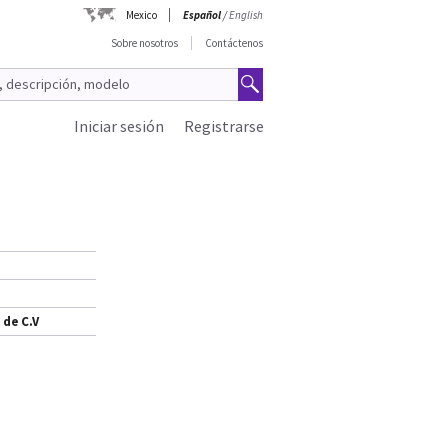
Mexico
Español
/
English
Sobre nosotros
Contáctenos
Iniciar sesión
Registrarse
 de C.V