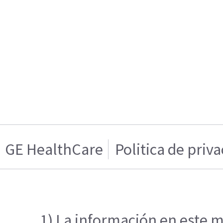
GE HealthCare
Politica de priv
1) La información en este m