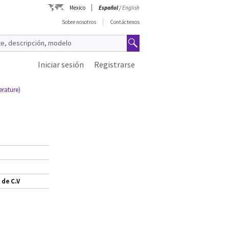
Mexico
Español
/
English
Sobre nosotros
Contáctenos
Iniciar sesión
Registrarse
erature)
h
 de C.V