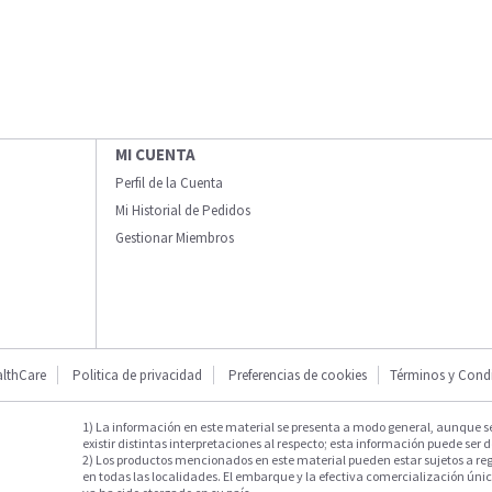
MI CUENTA
Perfil de la Cuenta
Mi Historial de Pedidos
Gestionar Miembros
lthCare
Politica de privacidad
Preferencias de cookies
Términos y Cond
1) La información en este material se presenta a modo general, aunque s
existir distintas interpretaciones al respecto; esta información puede ser d
2) Los productos mencionados en este material pueden estar sujetos a reg
en todas las localidades. El embarque y la efectiva comercialización única