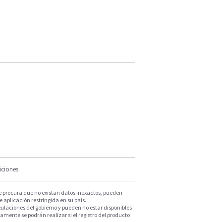
iciones
e procura que no existan datos inexactos, pueden
e aplicación restringida en su país.
ulaciones del gobierno y pueden no estar disponibles
mente se podrán realizar si el registro del producto