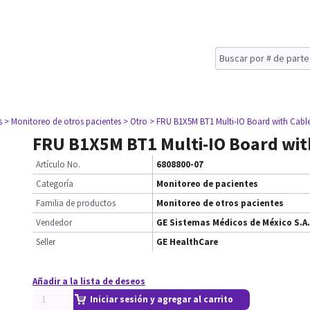
s
> Monitoreo de otros pacientes
> Otro
> FRU B1X5M BT1 Multi-IO Board with Cabl
FRU B1X5M BT1 Multi-IO Board wit
Artículo No.
6808800-07
Categoría
Monitoreo de pacientes
Familia de productos
Monitoreo de otros pacientes
Vendedor
GE Sistemas Médicos de México S.A.
Seller
GE HealthCare
Añadir a la lista de deseos
Iniciar sesión y agregar al carrito