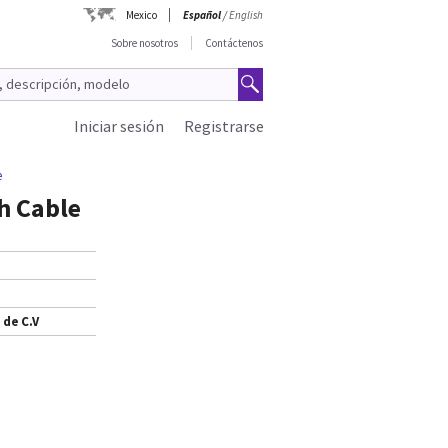
Mexico
Español
/
English
Sobre nosotros
Contáctenos
Iniciar sesión
Registrarse
e
h Cable
 de C.V