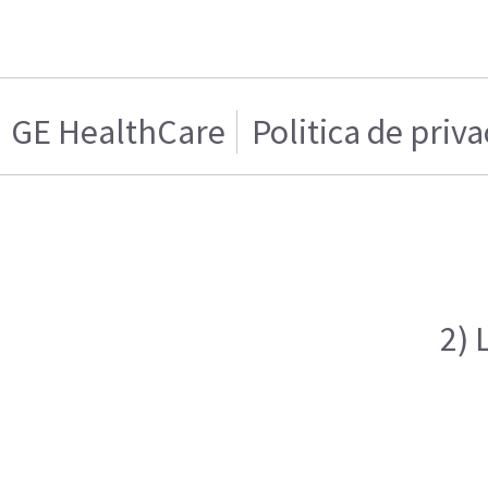
GE HealthCare
Politica de priv
2) 