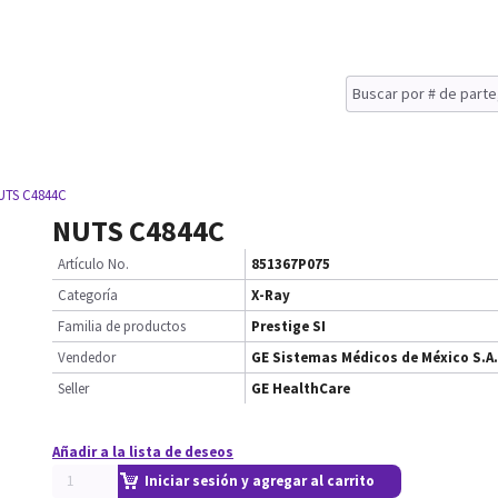
UTS C4844C
NUTS C4844C
Artículo No.
851367P075
Categoría
X-Ray
Familia de productos
Prestige SI
Vendedor
GE Sistemas Médicos de México S.A.
Seller
GE HealthCare
Añadir a la lista de deseos
Iniciar sesión y agregar al carrito