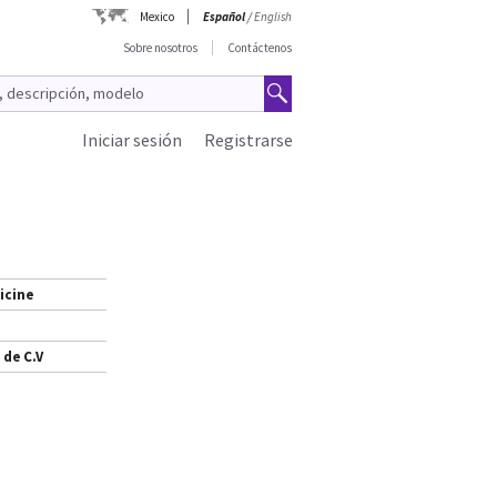
Mexico
Español
/
English
Sobre nosotros
Contáctenos
Iniciar sesión
Registrarse
icine
 de C.V