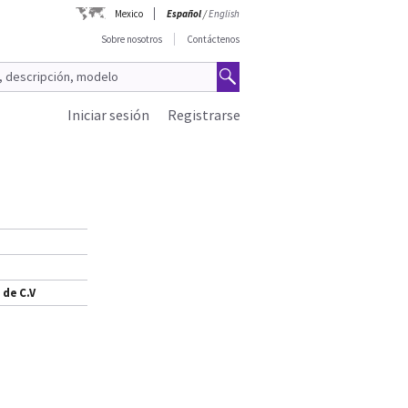
Mexico
Español
/
English
Sobre nosotros
Contáctenos
Iniciar sesión
Registrarse
 de C.V