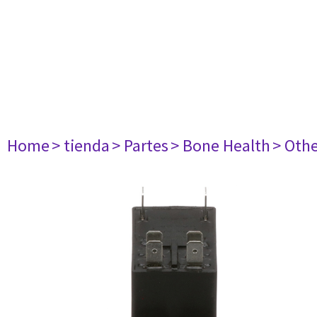
Home
> tienda
> Partes
> Bone Health
> Oth