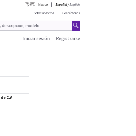
Mexico
Español
/
English
Sobre nosotros
Contáctenos
Iniciar sesión
Registrarse
 de C.V