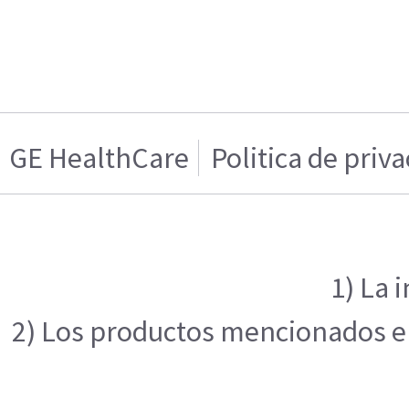
GE HealthCare
Politica de priv
1) La 
2) Los productos mencionados en 