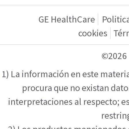
GE HealthCare
Politic
cookies
Tér
©2026 
1) La información en este materi
procura que no existan datos
interpretaciones al respecto; e
restrin