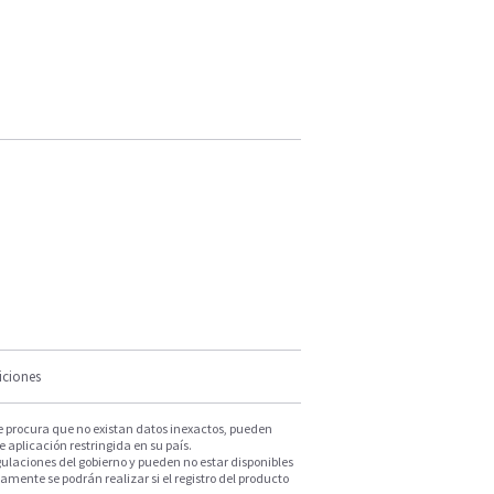
iciones
e procura que no existan datos inexactos, pueden
e aplicación restringida en su país.
ulaciones del gobierno y pueden no estar disponibles
mente se podrán realizar si el registro del producto