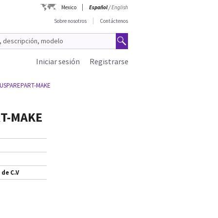
Mexico
Español
/
English
Sobre nosotros
Contáctenos
Iniciar sesión
Registrarse
FRUSPAREPART-MAKE
T-MAKE
 de C.V