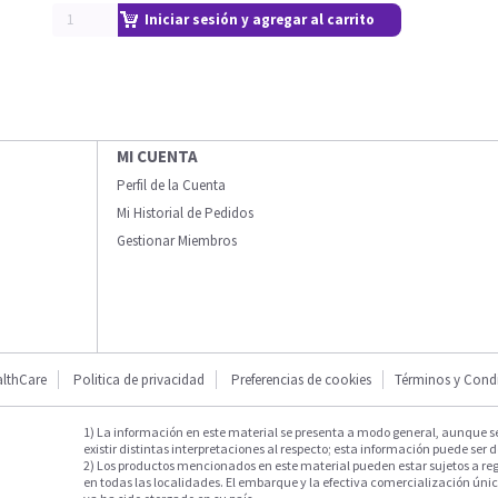
Iniciar sesión y agregar al carrito
MI CUENTA
Perfil de la Cuenta
Mi Historial de Pedidos
Gestionar Miembros
lthCare
Politica de privacidad
Preferencias de cookies
Términos y Cond
1) La información en este material se presenta a modo general, aunque s
existir distintas interpretaciones al respecto; esta información puede ser d
2) Los productos mencionados en este material pueden estar sujetos a reg
en todas las localidades. El embarque y la efectiva comercialización única