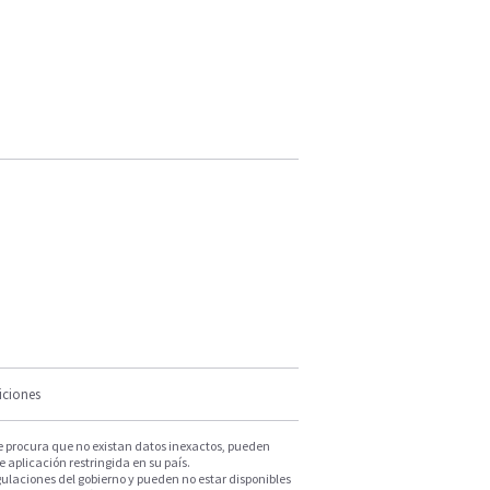
iciones
e procura que no existan datos inexactos, pueden
e aplicación restringida en su país.
ulaciones del gobierno y pueden no estar disponibles