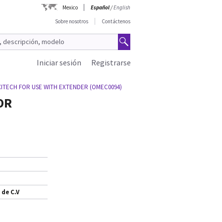
Mexico
Español
/
English
Sobre nosotros
Contáctenos
Iniciar sesión
Registrarse
XITECH FOR USE WITH EXTENDER (OMEC0094)
OR
 de C.V