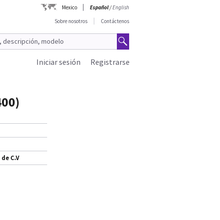
Mexico
Español
/
English
Sobre nosotros
Contáctenos
Iniciar sesión
Registrarse
00)
 de C.V