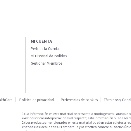
MI CUENTA
Perfil de la Cuenta
Mi Historial de Pedidos
Gestionar Miembros
lthCare
Politica de privacidad
Preferencias de cookies
Términos y Cond
1) La información en este material se presenta a modo general, aunque s
existir distintas interpretaciones al respecto; esta información puede ser d
2) Los productos mencionados en este material pueden estar sujetos a reg
en todas las localidades. El embarque y la efectiva comercialización única