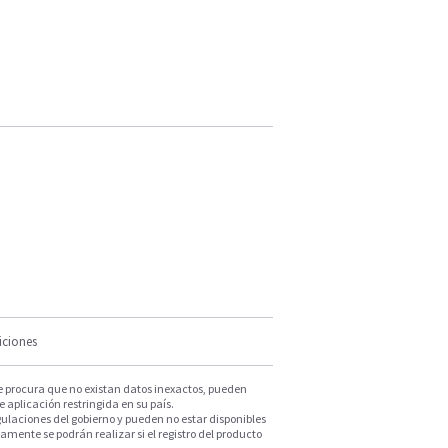
iciones
e procura que no existan datos inexactos, pueden
e aplicación restringida en su país.
ulaciones del gobierno y pueden no estar disponibles
mente se podrán realizar si el registro del producto