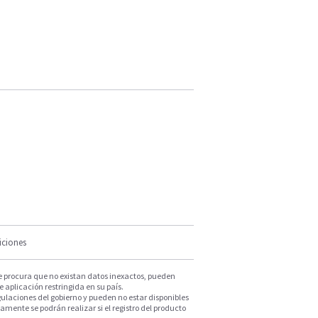
iciones
e procura que no existan datos inexactos, pueden
e aplicación restringida en su país.
ulaciones del gobierno y pueden no estar disponibles
mente se podrán realizar si el registro del producto