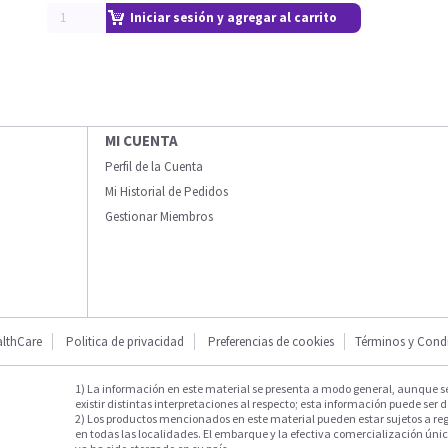
Iniciar sesión y agregar al carrito
MI CUENTA
Perfil de la Cuenta
Mi Historial de Pedidos
Gestionar Miembros
lthCare
Politica de privacidad
Preferencias de cookies
Términos y Cond
1) La información en este material se presenta a modo general, aunque s
existir distintas interpretaciones al respecto; esta información puede ser d
2) Los productos mencionados en este material pueden estar sujetos a reg
en todas las localidades. El embarque y la efectiva comercialización única