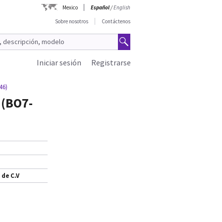
Mexico
Español
/
English
Sobre nosotros
Contáctenos
Iniciar sesión
Registrarse
46)
 (BO7-
 de C.V