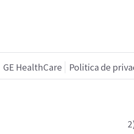
GE HealthCare
Politica de priv
2