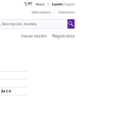
Mexico
Español
/
English
Sobre nosotros
Contáctenos
Iniciar sesión
Registrarse
 de C.V