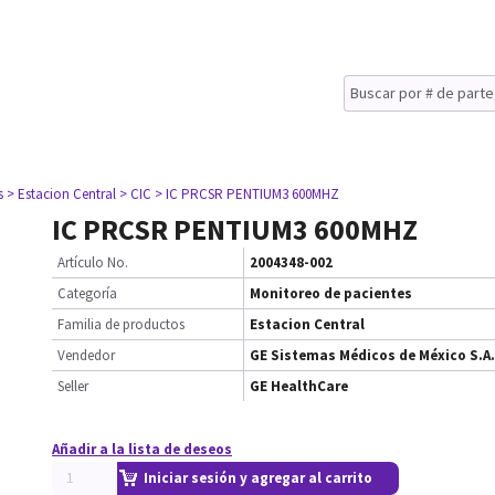
s
> Estacion Central
> CIC
> IC PRCSR PENTIUM3 600MHZ
IC PRCSR PENTIUM3 600MHZ
Artículo No.
2004348-002
Categoría
Monitoreo de pacientes
Familia de productos
Estacion Central
Vendedor
GE Sistemas Médicos de México S.A.
Seller
GE HealthCare
Añadir a la lista de deseos
Iniciar sesión y agregar al carrito