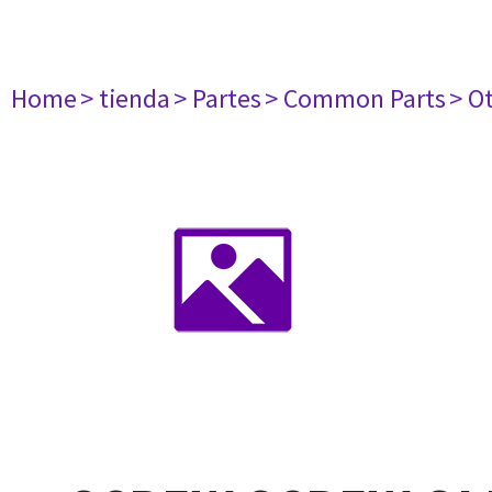
Home
> tienda
> Partes
> Common Parts
> O