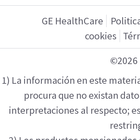
GE HealthCare
Politic
cookies
Tér
©2026 
1) La información en este materi
procura que no existan datos
interpretaciones al respecto; e
restrin